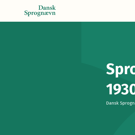
Spro
193
Dansk Sprognæ