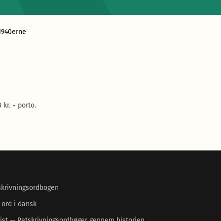
1940erne
kr. + porto.
skrivningsordbogen
 ord i dansk
ist — Retskrivningsordbøger gennem historien