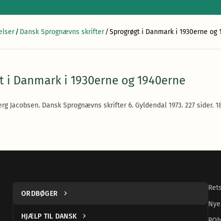
elser
/
Dansk Sprognævns skrifter
/
Sprogrøgt i Danmark i 1930erne og 
t i Danmark i 1930erne og 1940erne
rg Jacobsen. Dansk Sprognævns skrifter 6. Gyldendal 1973. 227 sider. 18 
Ret
ORDBØGER
Nye
HJÆLP TIL DANSK
ROh