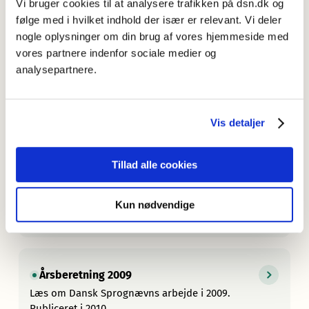
Vi bruger cookies til at analysere trafikken på dsn.dk og
Læs om Dansk Sprognævns arbejde i 2012. Publiceret
følge med i hvilket indhold der især er relevant. Vi deler
i 2013.
nogle oplysninger om din brug af vores hjemmeside med
vores partnere indenfor sociale medier og
analysepartnere.
Årsberetning 2011
Læs om Dansk Sprognævns arbejde i 2011. Publiceret
i 2012.
Vis detaljer
Tillad alle cookies
Årsberetning 2010
Læs om Dansk Sprognævns arbejde i 2010.
Kun nødvendige
Publiceret i 2011.
Årsberetning 2009
Læs om Dansk Sprognævns arbejde i 2009.
Publiceret i 2010.