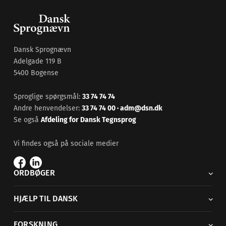
Dansk Sprognævn
Adelgade 119 B
5400 Bogense
Sproglige spørgsmål:
33 74 74 74
Andre henvendelser:
33 74 74 00
·
adm@dsn.dk
Se også
Afdeling for Dansk Tegnsprog
Vi findes også på sociale medier
ORDBØGER
HJÆLP TIL DANSK
FORSKNING