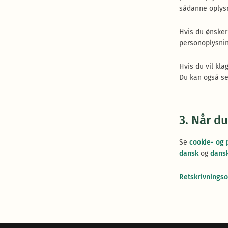
sådanne oplysn
Hvis du ønsker 
personoplysnin
Hvis du vil kl
Du kan også sen
3. Når d
Se
cookie- og 
dansk
og
dans
Retskrivnings