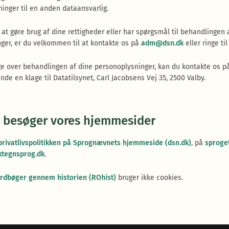
inger til en anden dataansvarlig.
at gøre brug af dine rettigheder eller har spørgsmål til behandlingen 
ger, er du velkommen til at kontakte os på
adm@dsn.dk
eller ringe til
age over behandlingen af dine personoplysninger, kan du kontakte os 
de en klage til Datatilsynet, Carl Jacobsens Vej 35, 2500 Valby.
u besøger vores hjemmesider
privatlivspolitikken på Sprognævnets hjemmeside (dsn.dk)
, på
sproge
ktegnsprog.dk
.
ordbøger gennem historien (ROhist)
bruger ikke cookies.