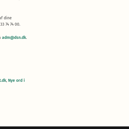
af dine
 33 74 74 00.
på
adm@dsn.dk
.
t.dk
,
Nye ord i