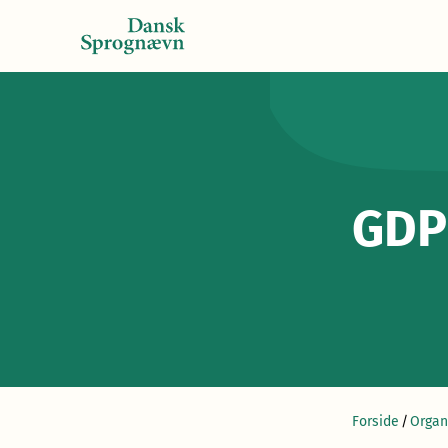
GDP
Forside
/
Organ