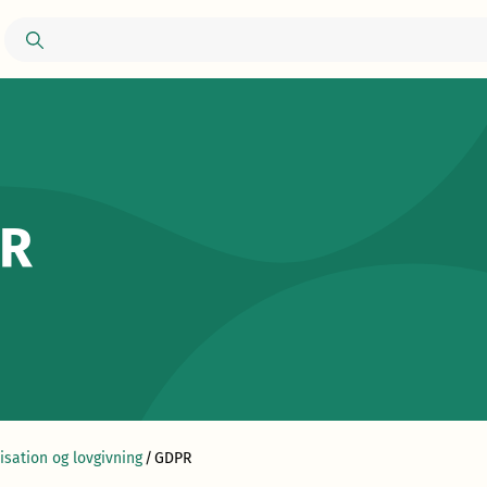
R
isation og lovgivning
/
GDPR