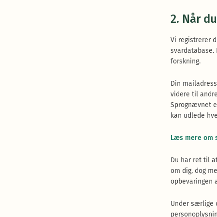
2. Når du
Vi registrerer 
svardatabase. 
forskning.
Din mailadresse
videre til andr
Sprognævnet el
kan udlede hve
Læs mere om s
Du har ret til 
om dig, dog me
opbevaringen a
Under særlige 
personoplysnin