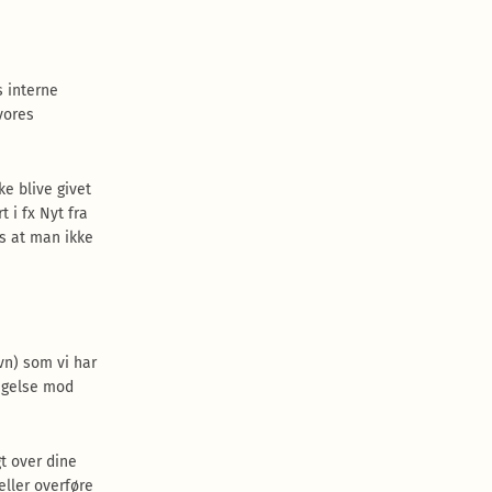
s interne
vores
ke blive givet
 i fx Nyt fra
s at man ikke
vn) som vi har
sigelse mod
t over dine
ller overføre