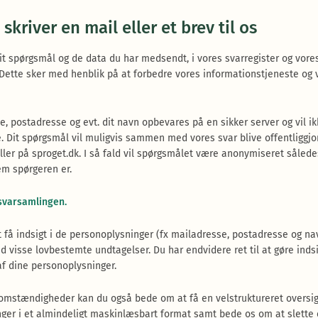
 skriver en mail eller et brev til os
dit spørgsmål og de data du har medsendt, i vores svarregister og vore
Dette sker med henblik på at forbedre vores informationstjeneste og 
, postadresse og evt. dit navn opbevares på en sikker server og vil ik
e. Dit spørgsmål vil muligvis sammen med vores svar blive offentliggjort
ler på sproget.dk. I så fald vil spørgsmålet være anonymiseret sålede
m spørgeren er.
varsamlingen.
at få indsigt i de personoplysninger (fx mailadresse, postadresse og na
d visse lovbestemte undtagelser. Du har endvidere ret til at gøre ind
f dine personoplysninger.
omstændigheder kan du også bede om at få en velstruktureret oversig
ger i et almindeligt maskinlæsbart format samt bede os om at slette e