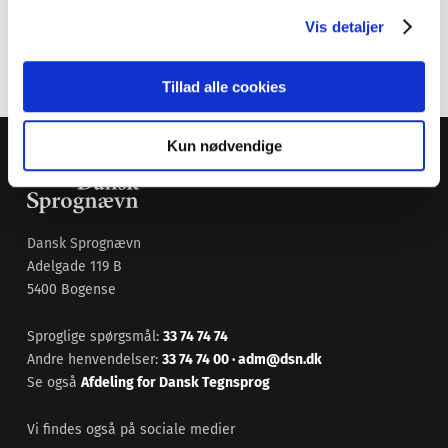
I forbindelse med udvikling af sprogteknologi er der
Vis detaljer
brug for store korpusser. Her kan du læse om
korpusset Danish Gigaword.
Tillad alle cookies
Kun nødvendige
Dansk Sprognævn
Adelgade 119 B
5400 Bogense
Sproglige spørgsmål:
33 74 74 74
Andre henvendelser:
33 74 74 00
·
adm@dsn.dk
Se også
Afdeling for Dansk Tegnsprog
Vi findes også på sociale medier