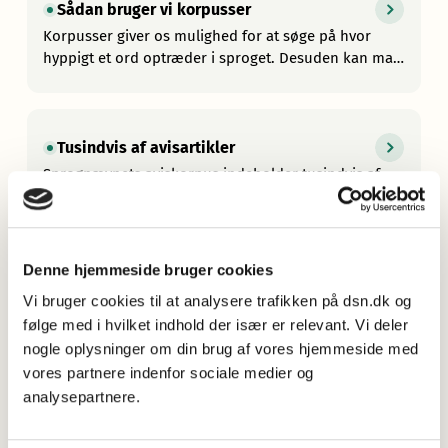
Sådan bruger vi korpusser
Korpusser giver os mulighed for at søge på hvor
hyppigt et ord optræder i sproget. Desuden kan man
se de sproglige kontekster et ord bruges i.
Tusindvis af avisartikler
Sprognævnets aviskorpus indeholder tusindvis af
artikler fra forskellige aviser.
Denne hjemmeside bruger cookies
Underkorpusser med sociale medier og
Vi bruger cookies til at analysere trafikken på dsn.dk og
fagsprog
følge med i hvilket indhold der især er relevant. Vi deler
Vores samlede korpus kan inddeles i
nogle oplysninger om din brug af vores hjemmeside med
underkorpusser, dels med statusopdateringer fra
vores partnere indenfor sociale medier og
Twitter, dels med fagsproglige artikler.
analysepartnere.
Det danske gigawordkorpus