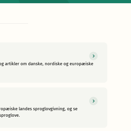
 og artikler om danske, nordiske og europæiske
ropæiske landes sproglovgivning, og se
sproglove.