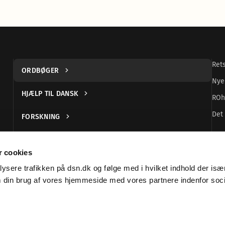
Ret
ORDBØGER
Nye
HJÆLP TIL DANSK
ROh
Det 
FORSKNING
UDGIVELSER
 cookies
DANSK TEGNSPROG
alysere trafikken på dsn.dk og følge med i hvilket indhold der især
m din brug af vores hjemmeside med vores partnere indenfor soc
ORGANISATION OG LOVGIVNING