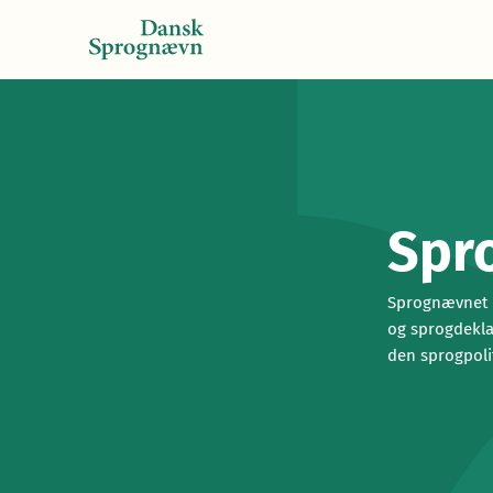
Spro
Sprognævnet ha
og sprogdekla
den sprogpoli