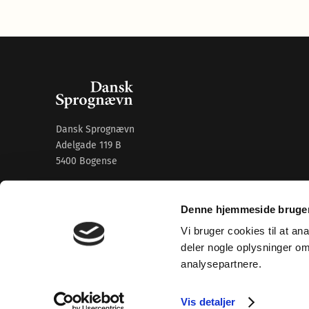
Dansk Sprognævn
Adelgade 119 B
5400 Bogense
Sproglige spørgsmål:
33 74 74 74
Denne hjemmeside bruger
Andre henvendelser:
33 74 74 00
·
adm@dsn.dk
Se også
Afdeling for Dansk Tegnsprog
Vi bruger cookies til at an
deler nogle oplysninger o
Vi findes også på sociale medier
analysepartnere.
Vis detaljer