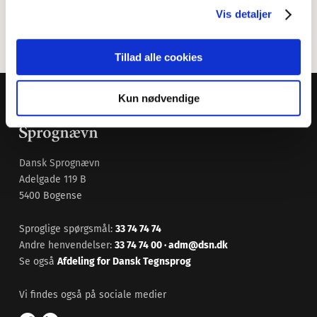
bruger af det danske sprog og optaget af dialekternes
Vis detaljer
overlevelse. Især bornholmsk.
Tillad alle cookies
Kun nødvendige
Dansk Sprognævn
Adelgade 119 B
5400 Bogense
Sproglige spørgsmål:
33 74 74 74
Andre henvendelser:
33 74 74 00
·
adm@dsn.dk
Se også
Afdeling for Dansk Tegnsprog
Vi findes også på sociale medier