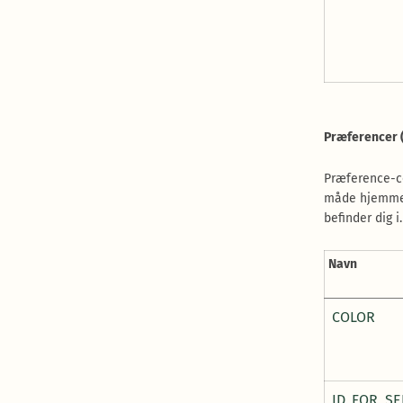
Præferencer 
Præference-co
måde hjemmesi
befinder dig i.
Navn
COLOR
ID_FOR_SE