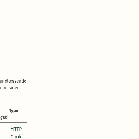
grundlæggende
jemmesiden
Type
gstid
HTTP
Cooki