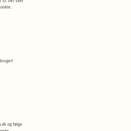
 5). Det sker
ookie.
bruger!
.dk og følge
vores