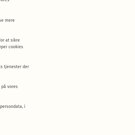
lse mere
or at sikre
yper cookies
s tjenester der
n på vores
persondata, i