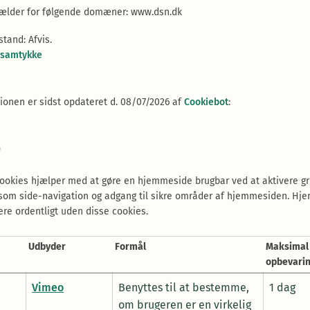
gælder for følgende domæner: www.dsn.dk
lstand: Afvis.
 samtykke
ionen er sidst opdateret d. 08/07/2026 af
Cookiebot
:
)
ookies hjælper med at gøre en hjemmeside brugbar ved at aktivere 
åsom side-navigation og adgang til sikre områder af hjemmesiden. H
ere ordentligt uden disse cookies.
Udbyder
Formål
Maksimal
opbevarin
Vimeo
Benyttes til at bestemme,
1 dag
om brugeren er en virkelig