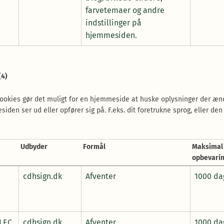
farvetemaer og andre
indstillinger på
hjemmesiden.
(4)
okies gør det muligt for en hjemmeside at huske oplysninger der æn
den ser ud eller opfører sig på. F.eks. dit foretrukne sprog, eller den
Udbyder
Formål
Maksimal
opbevarin
cdhsign.dk
Afventer
1000 da
LEC
cdhsign.dk
Afventer
1000 da