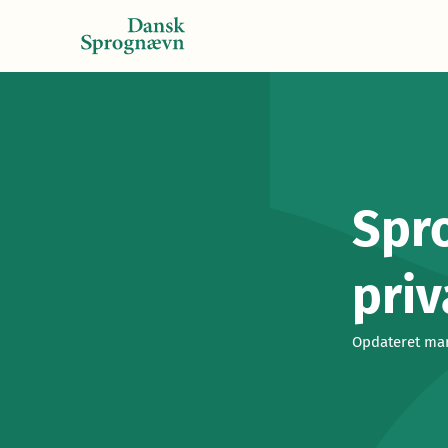
Spr
priv
Opdateret mar