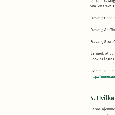
Du kan fravælg
vha. en fraval
Fravælg Google
Fravælg AddTh
Fravælg Score
Bemærk at du s
Cookies lagres 
Hvis du vil sle
http://minecoo
4. Hvilk
Denne hjemmesi
med i hvilket i