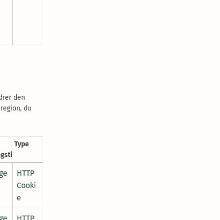
drer den
 region, du
Type
gstid
ge
HTTP
Cooki
e
ge
HTTP