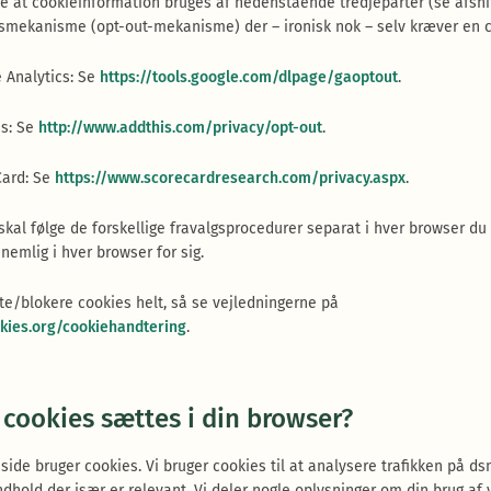
e at cookieinformation bruges af nedenstående tredjeparter (se afsnit
gsmekanisme (opt-out-mekanisme) der – ironisk nok – selv kræver en c
 Analytics: Se
https://tools.google.com/dlpage/gaoptout
.
is: Se
http://www.addthis.com/privacy/opt-out
.
Card: Se
https://www.scorecardresearch.com/privacy.aspx
.
kal følge de forskellige fravalgsprocedurer separat i hver browser du 
nemlig i hver browser for sig.
tte/blokere cookies helt, så se vejledningerne på
kies.org/cookiehandtering
.
e cookies sættes i din browser?
de bruger cookies. Vi bruger cookies til at analysere trafikken på dsn
ndhold der især er relevant. Vi deler nogle oplysninger om din brug af 