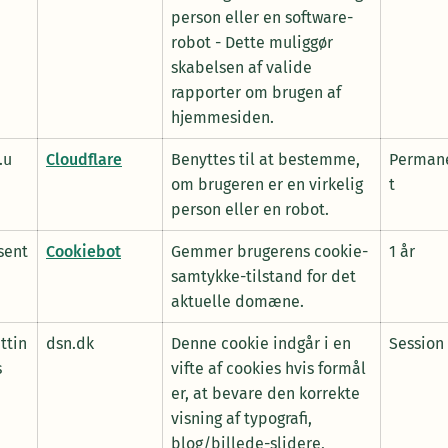
person eller en software-
robot - Dette muliggør
skabelsen af valide
rapporter om brugen af
hjemmesiden.
.u
Cloudflare
Benyttes til at bestemme,
Perman
om brugeren er en virkelig
t
person eller en robot.
sent
Cookiebot
Gemmer brugerens cookie-
1 år
samtykke-tilstand for det
aktuelle domæne.
ttin
dsn.dk
Denne cookie indgår i en
Session
s
vifte af cookies hvis formål
er, at bevare den korrekte
visning af typografi,
blog/billede-slidere,