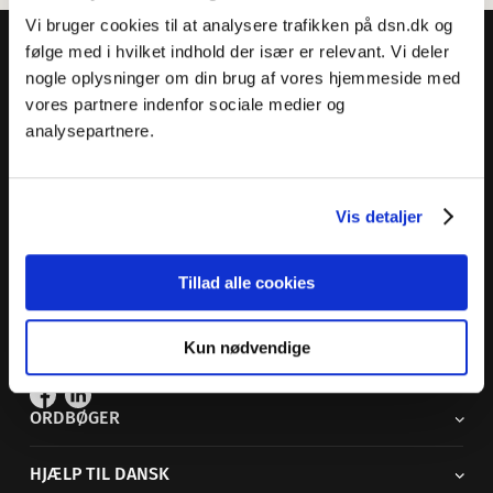
Vi bruger cookies til at analysere trafikken på dsn.dk og
følge med i hvilket indhold der især er relevant. Vi deler
nogle oplysninger om din brug af vores hjemmeside med
vores partnere indenfor sociale medier og
analysepartnere.
Dansk Sprognævn
Adelgade 119 B
5400 Bogense
Vis detaljer
Sproglige spørgsmål:
33 74 74 74
Andre henvendelser:
33 74 74 00
·
adm@dsn.dk
Tillad alle cookies
Se også
Afdeling for Dansk Tegnsprog
Kun nødvendige
Vi findes også på sociale medier
ORDBØGER
HJÆLP TIL DANSK