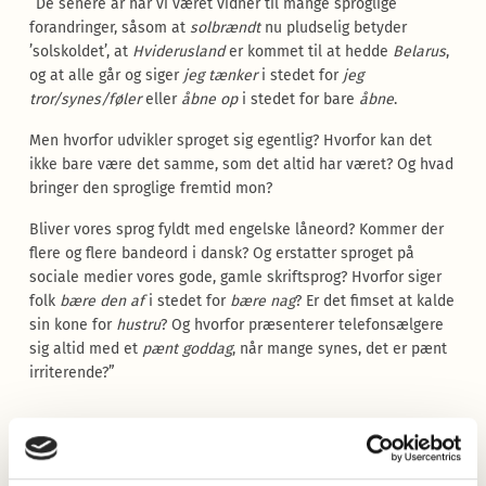
”De senere år har vi været vidner til mange sproglige
forandringer, såsom at
solbrændt
nu pludselig betyder
’solskoldet’, at
Hviderusland
er kommet til at hedde
Belarus
,
og at alle går og siger
jeg tænker
i stedet for
jeg
tror/synes/føler
eller
åbne op
i stedet for bare
åbne
.
Men hvorfor udvikler sproget sig egentlig? Hvorfor kan det
ikke bare være det samme, som det altid har været? Og hvad
bringer den sproglige fremtid mon?
Bliver vores sprog fyldt med engelske låneord? Kommer der
flere og flere bandeord i dansk? Og erstatter sproget på
sociale medier vores gode, gamle skriftsprog? Hvorfor siger
folk
bære den af
i stedet for
bære nag
? Er det fimset at kalde
sin kone for
hustru
? Og hvorfor præsenterer telefonsælgere
sig altid med et
pænt goddag
, når mange synes, det er pænt
irriterende?”