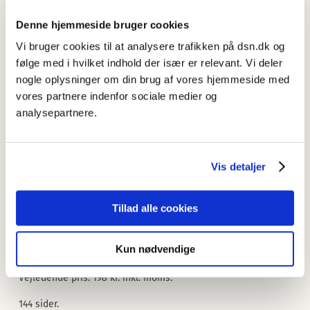
Denne hjemmeside bruger cookies
Vi bruger cookies til at analysere trafikken på dsn.dk og
følge med i hvilket indhold der især er relevant. Vi deler
nogle oplysninger om din brug af vores hjemmeside med
vores partnere indenfor sociale medier og
analysepartnere.
Vis detaljer
Få svar på disse spørgsmål – og mange flere – i
Sproglige
Tillad alle cookies
tildenser
, der er udgivet på Syddansk Universitetsforlag.
Bogen kan købes hos boghandleren eller
via
Kun nødvendige
universitypress.dk
.
Vejledende pris: 198 kr. inkl. moms.
144 sider.