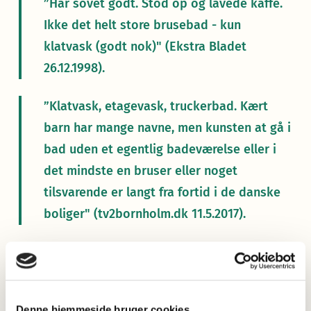
”Har sovet godt. Stod op og lavede kaffe.
Ikke det helt store brusebad - kun
klatvask (godt nok)" (Ekstra Bladet
26.12.1998).
”Klatvask, etagevask, truckerbad. Kært
barn har mange navne, men kunsten at gå i
bad uden et egentlig badeværelse eller i
det mindste en bruser eller noget
tilsvarende er langt fra fortid i de danske
boliger" (tv2bornholm.dk 11.5.2017).
I vore dage er ordet
kattevask
i den ovennævnte betydning
sjældent, og derfor er det måske ikke så underligt at
klatvask
har taget over. Rent lydligt er der jo heller ikke langt fra
kattevask
til
klatvask
. Mere sandsynligt er det dog nok at
Denne hjemmeside bruger cookies
klatvask
i den nævnte betydning er udviklet af verbet