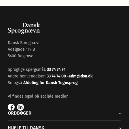
Dansk Sprognævn
Adelgade 119 B
5400 Bogense
Sproglige spørgsmål:
33 74 74 74
Andre henvendelser:
33 74 74 00
·
adm@dsn.dk
Se også
Afdeling for Dansk Tegnsprog
Vi findes også på sociale medier
ORDBØGER
HJÆLP TIL DANSK