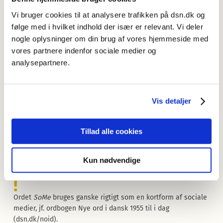
klatvaske
, der af Ordbog over det danske Sprog defineres
Vi bruger cookies til at analysere trafikken på dsn.dk og
som ’vaske flygtigt, kun hist og her’, fx ”Børnene blev samlet
følge med i hvilket indhold der især er relevant. Vi deler
op af Gulvdalen og klatvaskede i Ansigterne” (Thøger Larsen:
nogle oplysninger om din brug af vores hjemmeside med
Trækfuglevej, 1927).
vores partnere indenfor sociale medier og
analysepartnere.
JNJ
Vis detaljer
SoMe
?
Tillad alle cookies
Lige pludselig bruger alle omkring mig
so-me
,
some
,
SoMe
som en kort udgave af sociale medier. Men hvordan skal det
Kun nødvendige
skrives?
!
Ordet
SoMe
bruges ganske rigtigt som en kortform af sociale
medier, jf. ordbogen Nye ord i dansk 1955 til i dag
(dsn.dk/noid).