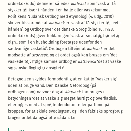
ordnet.dk/ddo) definerer således
klatvask
som ’vask af få
stykker tøj især i hånden i en balje eller vaskekumme’.
Politikens Nudansk Ordbog med etymologi (4. udg., 2010)
skriver tilsvarende at
klatvask
er ’vask af få stykker tøj, evt. i
hånden’, og Ordbog over det danske Sprog (bind 10, 1928,
ordnet.dk/ods) giver forklaringen ’vask af smaatøj, børnetøj
olgn., som i en husholdning foretages udenfor den
sædvanlige vasketid’. Ordbogen tilføjer at
klatvask
er det
modsatte af
storvask
, og at ordet også kan bruges om ’det
vaskede tøj’. Ifølge samme ordbog er
kattevask
'det at vaske
sig ganske flygtigt (i ansigtet)'.
Betegnelsen skyldes formodentlig at en kat jo ”vasker sig”
uden at bruge vand. Den Danske Netordbog (på
ordbogen.com) nævner dog at
klatvask
kan bruges i
betydningen 'det at vaske sig meget hurtigt og overfladisk,
eller nøjes med at sprøjte deodorant eller parfume på
kroppen, for at skjule svedlugten', og i den faktiske sprogbrug
bruges ordet da også ofte sådan, fx: