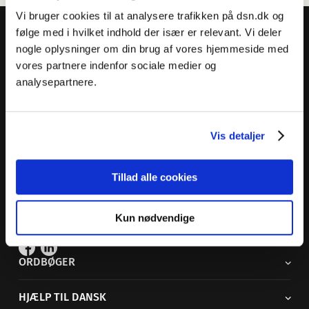
Vi bruger cookies til at analysere trafikken på dsn.dk og
følge med i hvilket indhold der især er relevant. Vi deler
nogle oplysninger om din brug af vores hjemmeside med
vores partnere indenfor sociale medier og
analysepartnere.
Dansk Sprognævn
Adelgade 119 B
5400 Bogense
Vis detaljer
Sproglige spørgsmål:
33 74 74 74
Andre henvendelser:
33 74 74 00
·
adm@dsn.dk
Tillad alle cookies
Se også
Afdeling for Dansk Tegnsprog
Kun nødvendige
Vi findes også på sociale medier
ORDBØGER
HJÆLP TIL DANSK