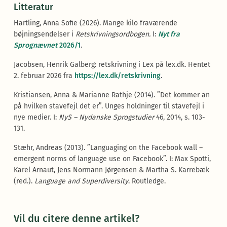
Litteratur
Hartling, Anna Sofie (2026). Mange kilo fraværende
bøjningsendelser i
Retskrivningsordbogen.
I:
Nyt fra
Sprognævnet
2026/1
.
Jacobsen, Henrik Galberg: retskrivning i Lex på lex.dk. Hentet
2. februar 2026 fra
https://lex.dk/retskrivning
.
Kristiansen, Anna & Marianne Rathje (2014). ”Det kommer an
på hvilken stavefejl det er”. Unges holdninger til stavefejl i
nye medier. I:
NyS – Nydanske Sprogstudier
46, 2014, s. 103-
131.
Stæhr, Andreas (2013). ”Languaging on the Facebook wall –
emergent norms of language use on Facebook”. I: Max Spotti,
Karel Arnaut, Jens Normann Jørgensen & Martha S. Karrebæk
(red.).
Language and Superdiversity
. Routledge.
Vil du citere denne artikel?