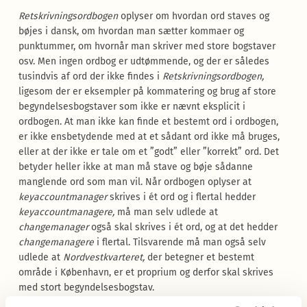
Retskrivningsordbogen
oplyser om hvordan ord staves og
bøjes i dansk, om hvordan man sætter kommaer og
punktummer, om hvornår man skriver med store bogstaver
osv. Men ingen ordbog er udtømmende, og der er således
tusindvis af ord der ikke findes i
Retskrivningsordbogen,
ligesom der er eksempler på kommatering og brug af store
begyndelsesbogstaver som ikke er nævnt eksplicit i
ordbogen. At man ikke kan finde et bestemt ord i ordbogen,
er ikke ensbetydende med at et sådant ord ikke må bruges,
eller at der ikke er tale om et ”godt” eller ”korrekt” ord. Det
betyder heller ikke at man må stave og bøje sådanne
manglende ord som man vil. Når ordbogen oplyser at
keyaccountmanager
skrives i ét ord og i flertal hedder
keyaccountmanagere,
må man selv udlede at
changemanager
også skal skrives i ét ord, og at det hedder
changemanagere
i flertal. Tilsvarende må man også selv
udlede at
Nordvestkvarteret,
der betegner et bestemt
område i København, er et proprium og derfor skal skrives
med stort begyndelsesbogstav.