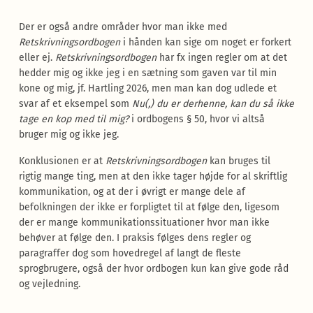
Der er også andre områder hvor man ikke med
Retskrivningsordbogen
i hånden kan sige om noget er forkert
eller ej.
Retskrivningsordbogen
har fx ingen regler om at det
hedder mig og ikke jeg i en sætning som gaven var til min
kone og mig, jf. Hartling 2026, men man kan dog udlede et
svar af et eksempel som
Nu(,) du er derhenne, kan du så ikke
tage en kop med til mig?
i ordbogens § 50, hvor vi altså
bruger mig og ikke jeg.
Konklusionen er at
Retskrivningsordbogen
kan bruges til
rigtig mange ting, men at den ikke tager højde for al skriftlig
kommunikation, og at der i øvrigt er mange dele af
befolkningen der ikke er forpligtet til at følge den, ligesom
der er mange kommunikationssituationer hvor man ikke
behøver at følge den. I praksis følges dens regler og
paragraffer dog som hovedregel af langt de fleste
sprogbrugere, også der hvor ordbogen kun kan give gode råd
og vejledning.