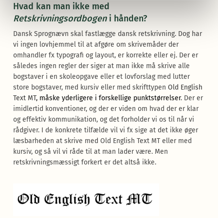
Hvad kan man ikke med
Retskrivningsordbogen
i hånden?
Dansk Sprognævn skal fastlægge dansk retskrivning. Dog har
vi ingen lovhjemmel til at afgøre om skrivemåder der
omhandler fx typografi og layout, er korrekte eller ej. Der er
således ingen regler der siger at man ikke må skrive alle
bogstaver i en skoleopgave eller et lovforslag med lutter
store bogstaver, med kursiv eller med skrifttypen
Old English
Text MT
, måske yderligere i forskellige punktstørrelser
. Der er
imidlertid konventioner, og der er viden om hvad der er klar
og effektiv kommunikation, og det forholder vi os til når vi
rådgiver. I de konkrete tilfælde vil vi fx sige at det ikke øger
læsbarheden at skrive med Old English Text MT eller med
kursiv, og så vil vi råde til at man lader være. Men
retskrivningsmæssigt forkert er det altså ikke.