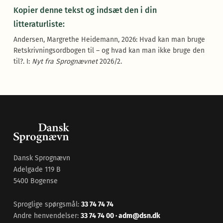
Kopier denne tekst og indsæt den i din
litteraturliste:
Andersen, Margrethe Heidemann, 2026: Hvad kan man bruge
Retskrivningsordbogen til – og hvad kan man ikke bruge den
til?. I:
Nyt fra Sprognævnet
2026/2.
Dansk Sprognævn
Adelgade 119 B
5400 Bogense
Sproglige spørgsmål:
33 74 74 74
Andre henvendelser:
33 74 74 00
·
adm@dsn.dk