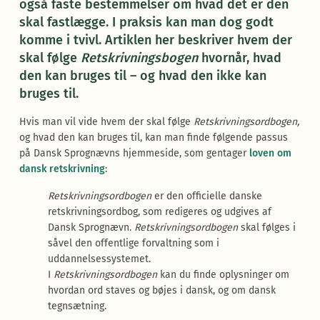
også faste bestemmelser om hvad det er den
skal fastlægge. I praksis kan man dog godt
komme i tvivl. Artiklen her beskriver hvem der
skal følge
Retskrivningsbogen
hvornår, hvad
den kan bruges til – og hvad den ikke kan
bruges til.
Hvis man vil vide hvem der skal følge
Retskrivningsordbogen,
og hvad den kan bruges til, kan man finde følgende passus
på Dansk Sprognævns hjemmeside, som gentager
loven om
dansk retskrivning
:
Retskrivningsordbogen
er den officielle danske
retskrivningsordbog, som redigeres og udgives af
Dansk Sprognævn.
Retskrivningsordbogen
skal følges i
såvel den offentlige forvaltning som i
uddannelsessystemet.
I
Retskrivningsordbogen
kan du finde oplysninger om
hvordan ord staves og bøjes i dansk, og om dansk
tegnsætning.