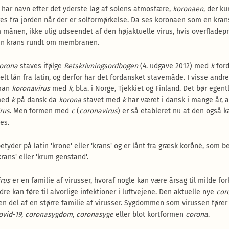
 har navn efter det yderste lag af solens atmosfære,
koronaen
, der k
es fra jorden når der er solformørkelse. Da ses koronaen som en krans
 månen, ikke ulig udseendet af den højaktuelle virus, hvis overfladep
en krans rundt om membranen.
orona
staves ifølge
Retskrivningsordbogen
(4. udgave 2012) med
k
ford
lt lån fra latin, og derfor har det fordansket stavemåde. I visse andr
 man
koronavirus
med
k
, bl.a. i Norge, Tjekkiet og Finland. Det bør egent
med
k
på dansk da
korona
stavet med
k
har været i dansk i mange år, a
rus
. Men formen med
c
(
coronavirus
) er så etableret nu at den også k
es.
etyder på latin 'krone' eller 'krans' og er lånt fra græsk korṓnē, som b
 'krans' eller 'krum genstand'.
rus
er en familie af virusser, hvoraf nogle kan være årsag til milde for
re kan føre til alvorlige infektioner i luftvejene. Den aktuelle nye
cor
 en del af en større familie af virusser. Sygdommen som virussen fører t
ovid-19
,
coronasygdom
,
coronasyge
eller blot kortformen
corona
.