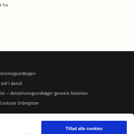
t fra
skrivningsordbogen
 ord i dansk
ist — Retskrivningsordbøger gennem historien
Centrale Ordregister
Tillad alle cookies