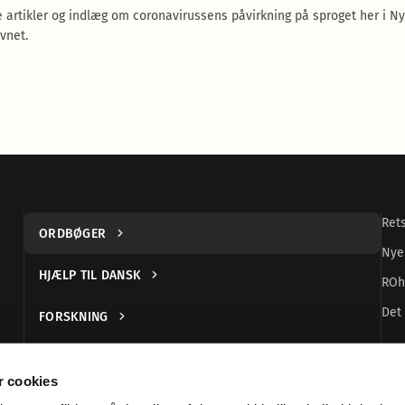
e artikler og indlæg om coronavirussens påvirkning på sproget her i Ny
vnet.
Ret
ORDBØGER
Nye
HJÆLP TIL DANSK
ROh
Det 
FORSKNING
UDGIVELSER
 cookies
DANSK TEGNSPROG