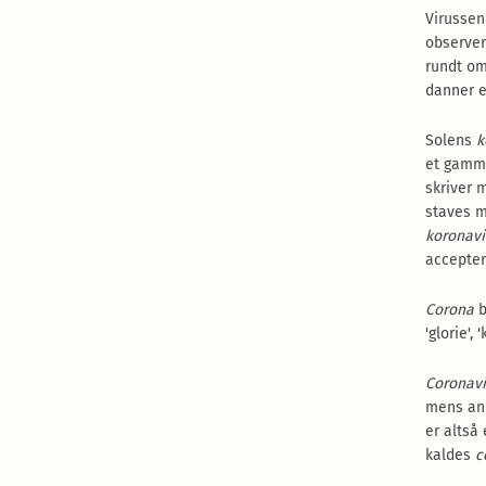
Virussen
observer
rundt om
danner 
Solens
k
et gamme
skriver
staves 
koronavi
accepter
Corona
b
'glorie',
Coronavi
mens and
er altså
kaldes
c