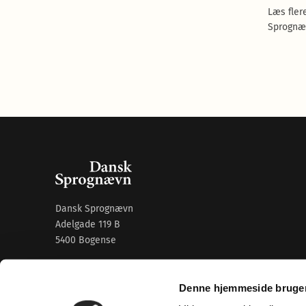
Læs fler
Sprognæ
Dansk Sprognævn
Adelgade 119 B
5400 Bogense
Sproglige spørgsmål:
33 74 74 74
Denne hjemmeside bruger
Andre henvendelser:
33 74 74 00
·
adm@dsn.dk
Se også
Afdeling for Dansk Tegnsprog