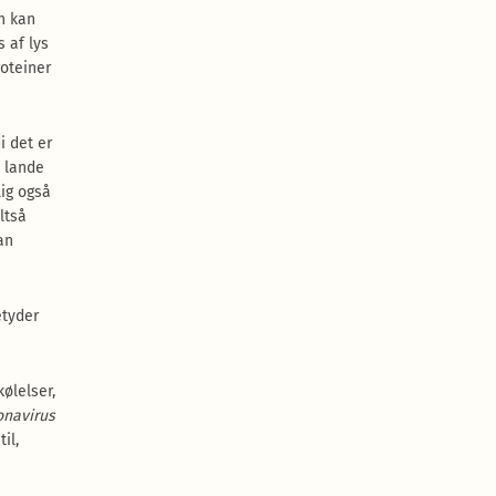
un kan
 af lys
roteiner
i det er
e lande
lig også
ltså
an
etyder
kølelser,
onavirus
il,