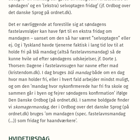
søndagen’ og en ’(ekstra) selvoptagen fridag’ (jf. Ordbog over
det danske Sprog på ordnet.dk).
Det er nærliggende at forestille sig at søndagens
fastelavnsløjer kan have ført til en ekstra fridag om
mandagen – uanset om den så har været ”selvoptagen” eller
ej. Og i Tyskland havde tjenerne faktisk i lang tid lov til at
holde fri på blå mandag (altså fastelavnsmandag) så de
kunne hvile ud efter søndagens udskejelser, jf. Dorte J.
Thorsen: Dagene i fastelavnsugen har navne efter mad
(kristendom.dk). I dag bruges
blå mandag
både om en dag
hvor man holder fri, eller i hvert fald arbejder mindst muligt,
og om den ’mandag hvor nykonfirmerede har fri fra skole og
sammen går i byen og fejrer søndagens konfirmation’ ifølge
Den Danske Ordbog (på ordnet.dk). I samme boldgade finder
vi
skomagermandag
, der i Ordbog over det danske Sprog (på
ordnet.dk) bruges ’om mandagen (spec. fastelavnsmandag
(…)) som fridag for haandværkere’.
HVIDETIRSDAG