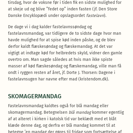
tirsdag, hvor de voksne før i tiden fik en sidste mulighed for
at skeje ud og blive ”fedet op” inden fasten (jf. Den Store
Danske Encyklopædi under opslagsordet
fastelavn
).
De dage vi i dag kalder fastelavnssøndag og
fastelavnsmandag, var tidligere de to sidste dage hvor man
havde mulighed for at spise kød inden påske, og de blev
derfor kaldt flæskesøndag og flæskemandag. At det var
vigtigt at indtage kød for helbredets skyld, vidner den gamle
overtro om. Man sagde således at hvis man ikke spiste
masser af kød flæskesøndag og flæskemandag, ville man få
ondt i ryggen resten af året, jf. Dorte J. Thorsen: Dagene i
fastelavnsugen har navne efter mad (kristendom.dk).
SKOMAGERMANDAG
Fastelavnsmandag kaldtes også for blå mandag eller
skomagermandag. Betegnelsen
blå mandag
kommer egentlig
af at alteret i kirken i katolsk tid var beklædt med et blåt
klæde denne dag, og derfra er blå mandag kommet til at
betegne ’en mandag der gøres til fridag som fortsættelse af