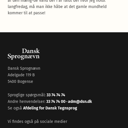
af den mæng-de vand der i år faldt der hvor jeg holdt
langfredag, må man ikke håbe at det gamle mundheld
kommer til at passe!
Dansk Sprognævn
Adelgade 119 B
5400 Bogense
Sproglige spørgsmål:
33 74 74 74
Andre henvendelser:
33 74 74 00
·
adm@dsn.dk
Se også
Afdeling for Dansk Tegnsprog
Vi findes også på sociale medier