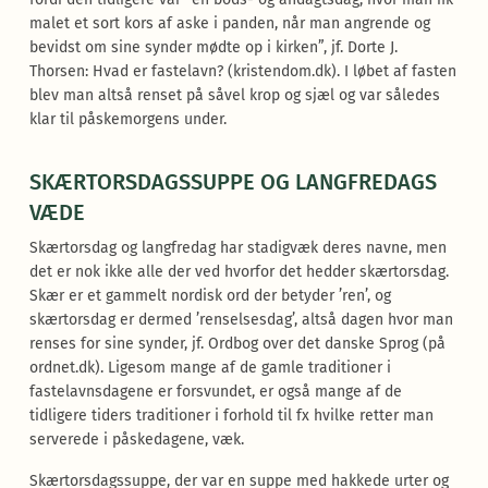
malet et sort kors af aske i panden, når man angrende og
bevidst om sine synder mødte op i kirken”, jf. Dorte J.
Thorsen: Hvad er fastelavn? (kristendom.dk). I løbet af fasten
blev man altså renset på såvel krop og sjæl og var således
klar til påskemorgens under.
SKÆRTORSDAGSSUPPE OG LANGFREDAGS
VÆDE
Skærtorsdag og langfredag har stadigvæk deres navne, men
det er nok ikke alle der ved hvorfor det hedder skærtorsdag.
Skær er et gammelt nordisk ord der betyder ’ren’, og
skærtorsdag er dermed ’renselsesdag’, altså dagen hvor man
renses for sine synder, jf. Ordbog over det danske Sprog (på
ordnet.dk). Ligesom mange af de gamle traditioner i
fastelavnsdagene er forsvundet, er også mange af de
tidligere tiders traditioner i forhold til fx hvilke retter man
serverede i påskedagene, væk.
Skærtorsdagssuppe, der var en suppe med hakkede urter og