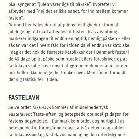
bl.a. synger at ”julen varer lige til på-ske”, hvorefter vi
afbryder med ”nej det er ikke sandt, for indimellem kommer
fasten”.
Dermed hentydes der til at julens festligheder i form af
julelege og fed mad afbrydes af fasten, hvis afslutning
markerer indgangen til endnu en højtid, nemlig påsken - eller
sådan var det i hvert fald før i tiden da vi endnu var katolske.
I dag er det nok de færreste katolikker der i Danmark faster i
de 40 dage op til påske som ritualet ellers foreskriver, og at
fastelavn skulle have noget at gøre med denne faste, er der
nok heller ikke mange der tænker over. Men sådan forholdt
det sig faktisk før i tiden.
FASTELAVN
Selve ordet
fastelavn
kommer af middelnedertysk
vastelavent
’faste-aften’ og betegnede oprindeligt dagen før
fastens begyndelse. I Danmark kom ordet dog hurtigt til at
betegne de tre forudgående dage, altså det vi i dag kalder
fastelavnssøndag, fastelavnsmandag og den efterfølgende