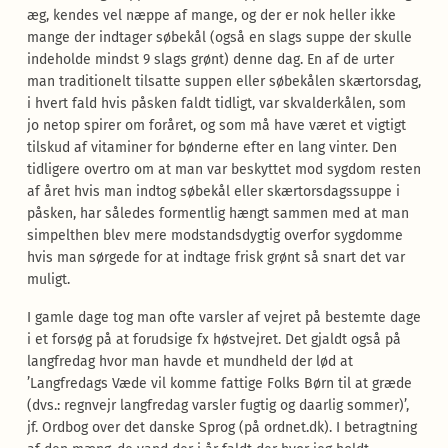
æg, kendes vel næppe af mange, og der er nok heller ikke
mange der indtager søbekål (også en slags suppe der skulle
indeholde mindst 9 slags grønt) denne dag. En af de urter
man traditionelt tilsatte suppen eller søbekålen skærtorsdag,
i hvert fald hvis påsken faldt tidligt, var skvalderkålen, som
jo netop spirer om foråret, og som må have været et vigtigt
tilskud af vitaminer for bønderne efter en lang vinter. Den
tidligere overtro om at man var beskyttet mod sygdom resten
af året hvis man indtog søbekål eller skærtorsdagssuppe i
påsken, har således formentlig hængt sammen med at man
simpelthen blev mere modstandsdygtig overfor sygdomme
hvis man sørgede for at indtage frisk grønt så snart det var
muligt.
I gamle dage tog man ofte varsler af vejret på bestemte dage
i et forsøg på at forudsige fx høstvejret. Det gjaldt også på
langfredag hvor man havde et mundheld der lød at
’Langfredags Væde vil komme fattige Folks Børn til at græde
(dvs.: regnvejr langfredag varsler fugtig og daarlig sommer)’,
jf. Ordbog over det danske Sprog (på ordnet.dk). I betragtning