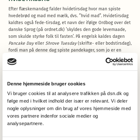
Efter flæskemandag falder hvidetirsdag hvor man spiste
hvedebrød og mad med mælk, dvs. ”hvid mad”. Hvidetirsdag
kaldtes også fede-tirsdag, et navn der ifølge Ordbog over det
danske Sprog (på ordnet.dk) ’skyldes den gode levemaade,
som skulde styrke folk til fasten’. På engelsk kaldes dagen
Pancake Day
eller
Shrove Tuesday
(skrifte- eller bodstirsdag),
fordi man på denne dag spiste pandekager, som jo er en
velsmagende måde at indtage æg, mælk og fedt på inden
fasten jf. Dorte J. Thorsen: Dagene i fastelavnsugen har navne
efter mad (kristendom.dk). Denne tradition kendes også af
mange i Danmark, hvor pandekagedagen ofte – og meget
Denne hjemmeside bruger cookies
passende – falder midt i vinterferien. Selvom denne dag
altså oprindeligt er knyttet til budskabet om at styrke
Vi bruger cookies til at analysere trafikken på dsn.dk og
helbredet inden fastens askese, er pandekagedagen i dag for
følge med i hvilket indhold der især er relevant. Vi deler
dem der kender den, nok bare en hyggedag hvor man bager
nogle oplysninger om din brug af vores hjemmeside med
pandekager. I øvrigt blev pandekagedagen (gen)introduceret i
vores partnere indenfor sociale medier og
Danmark i 2006. [Kilde: i dag er det store pandekagedag på
analysepartnere.
b.dk, 24.02.2009].