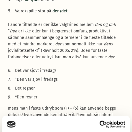
Være/spille stor på
den/det
I andre tilfælde er der ikke valgfrihed mellem
den
og
det
:
”
Den
er ikke eller kun i begrænset omfang produktivt i
sådanne sammenhænge og alternerer i de fleste tilfælde
med et mindre markeret
det
som normalt ikke har
den
s
jovialitetseffekt” (Ravnholt 2005: 214). Uden for faste
forbindelser eller udtryk kan man altså kun anvende
det
:
Det var sjovt i fredags
*Den var sjov i fredags
Det regner
*Den regner
mens man i faste udtryk som (1) – (5) kan anvende begge
dele, og hvor anvendelsen af
den
if. Ravnholt signalerer
jovialitet. I
Elementær Dansk Grammatik
(1946: 92) skriver
Paul Diderichsen at
den
i faste udtryk betegner ”at man