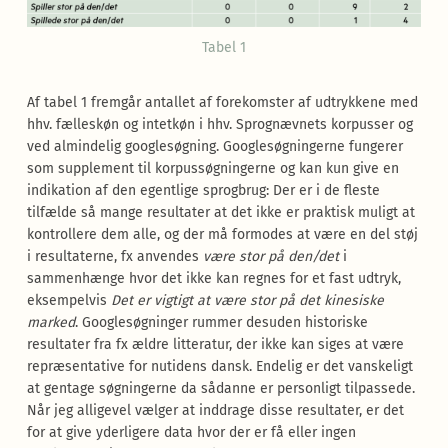
Tabel 1
Af tabel 1 fremgår antallet af forekomster af udtrykkene med
hhv. fælleskøn og intetkøn i hhv. Sprognævnets korpusser og
ved almindelig googlesøgning. Googlesøgningerne fungerer
som supplement til korpussøgningerne og kan kun give en
indikation af den egentlige sprogbrug: Der er i de fleste
tilfælde så mange resultater at det ikke er praktisk muligt at
kontrollere dem alle, og der må formodes at være en del støj
i resultaterne, fx anvendes
være stor på den/det
i
sammenhænge hvor det ikke kan regnes for et fast udtryk,
eksempelvis
Det er vigtigt at være stor på det kinesiske
marked
. Googlesøgninger rummer desuden historiske
resultater fra fx ældre litteratur, der ikke kan siges at være
repræsentative for nutidens dansk. Endelig er det vanskeligt
at gentage søgningerne da sådanne er personligt tilpassede.
Når jeg alligevel vælger at inddrage disse resultater, er det
for at give yderligere data hvor der er få eller ingen