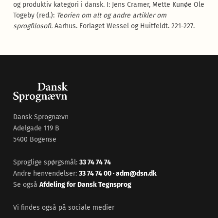
og produktiv kategori i dansk. I: Jens Cramer, Mette Kunøe Ole
Togeby (red.):
Teorien om alt og andre artikler om
sprogfilosofi.
Aarhus. Forlaget Wessel og Huitfeldt. 221-227.
Dansk Sprognævn
Adelgade 119 B
5400 Bogense
Sproglige spørgsmål:
33 74 74 74
Andre henvendelser:
33 74 74 00
·
adm@dsn.dk
Se også
Afdeling for Dansk Tegnsprog
Vi findes også på sociale medier