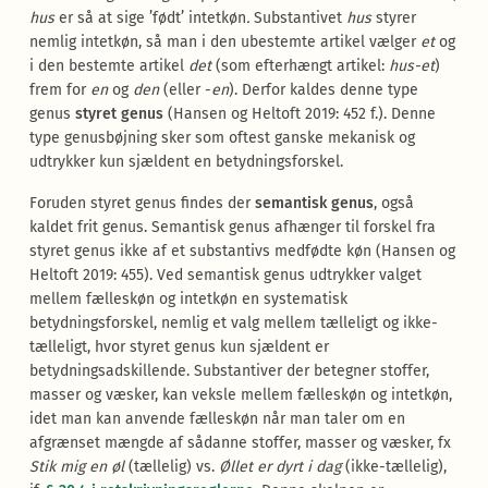
hus
er så at sige ’født’ intetkøn
.
Substantivet
hus
styrer
nemlig intetkøn, så man i den ubestemte artikel vælger
et
og
i den bestemte artikel
det
(som efterhængt artikel:
hus-et
)
frem for
en
og
den
(eller -
en
). Derfor kaldes denne type
genus
styret genus
(Hansen og Heltoft 2019: 452 f.). Denne
type genusbøjning sker som oftest ganske mekanisk og
udtrykker kun sjældent en betydningsforskel.
Foruden styret genus findes der
semantisk genus
, også
kaldet frit genus. Semantisk genus afhænger til forskel fra
styret genus ikke af et substantivs medfødte køn (Hansen og
Heltoft 2019: 455). Ved semantisk genus udtrykker valget
mellem fælleskøn og intetkøn en systematisk
betydningsforskel, nemlig et valg mellem tælleligt og ikke-
tælleligt, hvor styret genus kun sjældent er
betydningsadskillende. Substantiver der betegner stoffer,
masser og væsker, kan veksle mellem fælleskøn og intetkøn,
idet man kan anvende fælleskøn når man taler om en
afgrænset mængde af sådanne stoffer, masser og væsker, fx
Stik mig en øl
(tællelig) vs.
Øllet er dyrt i dag
(ikke-tællelig),