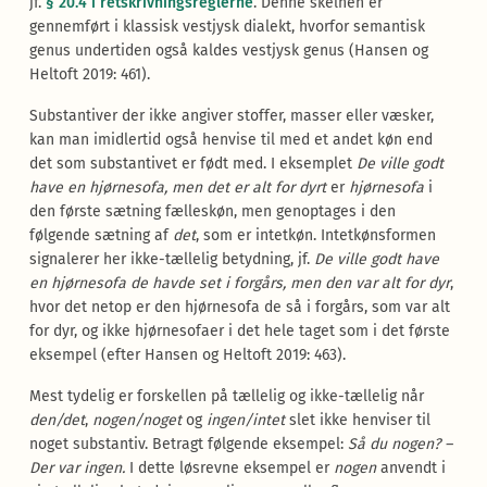
jf.
§ 20.4 i retskrivningsreglerne
. Denne skelnen er
gennemført i klassisk vestjysk dialekt, hvorfor semantisk
genus undertiden også kaldes vestjysk genus (Hansen og
Heltoft 2019: 461).
Substantiver der ikke angiver stoffer, masser eller væsker,
kan man imidlertid også henvise til med et andet køn end
det som substantivet er født med. I eksemplet
De ville godt
have en hjørnesofa, men det er alt for dyrt
er
hjørnesofa
i
den første sætning fælleskøn, men genoptages i den
følgende sætning af
det
, som er intetkøn. Intetkønsformen
signalerer her ikke-tællelig betydning, jf.
De ville godt have
en hjørnesofa de havde set i forgårs, men den var alt for dyr
,
hvor det netop er den hjørnesofa de så i forgårs, som var alt
for dyr, og ikke hjørnesofaer i det hele taget som i det første
eksempel (efter Hansen og Heltoft 2019: 463).
Mest tydelig er forskellen på tællelig og ikke-tællelig når
den/det
,
nogen/noget
og
ingen/intet
slet ikke henviser til
noget substantiv. Betragt følgende eksempel:
Så du nogen? –
Der var ingen.
I dette løsrevne eksempel er
nogen
anvendt i