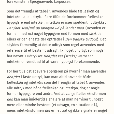
forekomster i Sprognævnets korpusser.
Som det fremgår af tabel 1, anvendes både fælleskøn og
intetkøn i alle udtryk. I flere tilfælde forekommer fælleskøn
hyppigere end intetkøn; intetkøn er især sjældent i udtrykket
Den/det skal/må du længere ud på landet med
. (Desuden er
formen med
må
noget hyppigere end formen med
skal
, der
ellers er den eneste der optræder i
Den Danske Ordbog
). Det
skyldes formentlig at dette udtryk som regel anvendes med
reference til et bestemt udsagn, fx noget uhyrligt som nogen
har nævnt. I udtrykket
Den/det var (straks) værre
ser
intetkøn omvendt ud til at være hyppigst forekommende.
For her til sidst at svare spørgeren på hvornår man anvender
den/det
i faste udtryk, kan man altid anvende både
fælleskøn og intetkøn; som det fremgår af tabel 1, anvendes
alle udtryk med både fælleskøn og intetkøn, dog er nogle
former hyppigere end andre. Ved at vælge fælleskønsformen
den
kan man imidlertid signalere at man henviser til noget
mere eller mindre bestemt (et udsagn, en situation e.l.),
mens intetkønsformen
det
er neutral og ikke signalerer noget