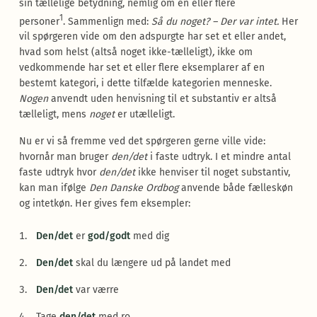
sin tællelige betydning, nemlig om en eller flere
1
personer
. Sammenlign med:
Så du noget? – Der var intet.
Her
vil spørgeren vide om den adspurgte har set et eller andet,
hvad som helst (altså noget ikke-tælleligt)
,
ikke om
vedkommende har set et eller flere eksemplarer af en
bestemt kategori, i dette tilfælde kategorien menneske.
Nogen
anvendt uden henvisning til et substantiv er altså
tælleligt, mens
noget
er utælleligt.
Nu er vi så fremme ved det spørgeren gerne ville vide:
hvornår man bruger
den/det
i faste udtryk. I et mindre antal
faste udtryk hvor
den/det
ikke henviser til noget substantiv,
kan man ifølge
Den Danske Ordbog
anvende både fælleskøn
og intetkøn. Her gives fem eksempler:
Den/det
er
god/godt
med dig
Den/det
skal du længere ud på landet med
Den/det
var værre
Tage
den/det
med ro