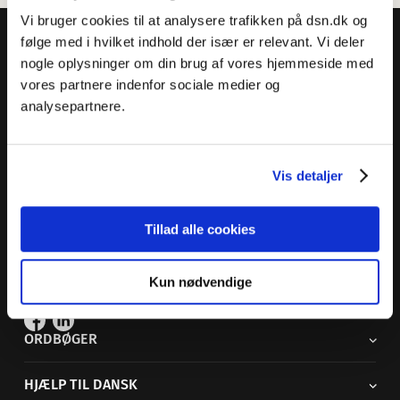
Vi bruger cookies til at analysere trafikken på dsn.dk og
følge med i hvilket indhold der især er relevant. Vi deler
nogle oplysninger om din brug af vores hjemmeside med
vores partnere indenfor sociale medier og
analysepartnere.
Dansk Sprognævn
Adelgade 119 B
5400 Bogense
Vis detaljer
Sproglige spørgsmål:
33 74 74 74
Andre henvendelser:
33 74 74 00
·
adm@dsn.dk
Tillad alle cookies
Se også
Afdeling for Dansk Tegnsprog
Kun nødvendige
Vi findes også på sociale medier
ORDBØGER
HJÆLP TIL DANSK