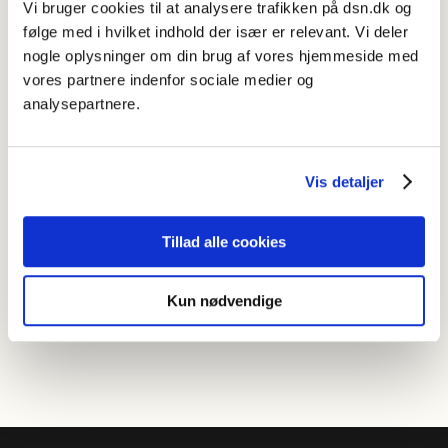
Vi bruger cookies til at analysere trafikken på dsn.dk og
Knap til kopiering af opslagstekst er tilføjet.
følge med i hvilket indhold der især er relevant. Vi deler
Knap til kopiering af direkte link til opslag er tilføjet.
nogle oplysninger om din brug af vores hjemmeside med
vores partnere indenfor sociale medier og
Alternativformer fremgår nu af listevisningen.
analysepartnere.
Mere dynamisk terminologi: Grammatiske betegnelser i
bl.a. eksempler, betydningsangivelser og henvisninger til
retskrivningsreglerne svarer nu til den terminologi der i
øvrigt er valgt, dvs. latin eller dansk.
Vis detaljer
Når en søgestreng ikke matcher opslagsordet, men en
bøjningsform eller et sammensætningseksempel, angives
Tillad alle cookies
matchet under opslagsordet ud for ”fandt:”.
Ændringerne demonstreres i videoen herunder.
Kun nødvendige
Accepter venligst
marketing-cookies
for at se denne video.