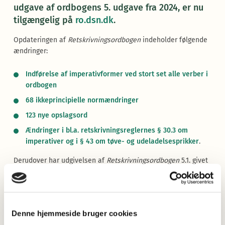
udgave af ordbogens 5. udgave fra 2024, er nu
tilgængelig på
ro.dsn.dk
.
Opdateringen af
Retskrivningsordbogen
indeholder følgende
ændringer:
Indførelse af imperativformer ved stort set alle verber i
ordbogen
68 ikkeprincipielle normændringer
123 nye opslagsord
Ændringer i bl.a. retskrivningsreglernes § 30.3 om
imperativer og i § 43 om tøve- og udeladelsesprikker
.
Derudover har udgivelsen af
Retskrivningsordbogen
5.1. givet
anledning til en række ændringer og forbedringer
på
Retskrivningsordbogen
s hjemmeside, ro.dsn.dk:
Baglænssøgning genindført.
Denne hjemmeside bruger cookies
Det første søgeresultat udfoldes automatisk.