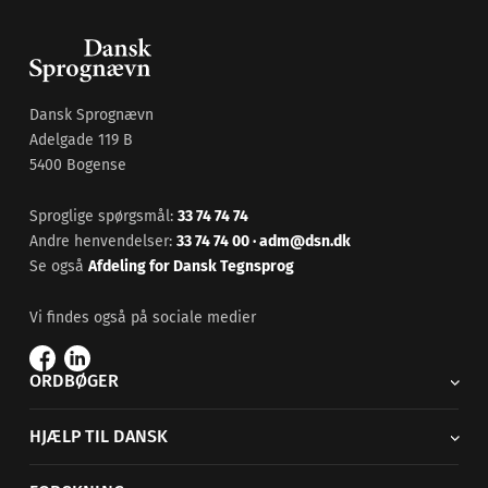
Dansk Sprognævn
Adelgade 119 B
5400 Bogense
Sproglige spørgsmål:
33 74 74 74
Andre henvendelser:
33 74 74 00
·
adm@dsn.dk
Se også
Afdeling for Dansk Tegnsprog
Vi findes også på sociale medier
ORDBØGER
HJÆLP TIL DANSK