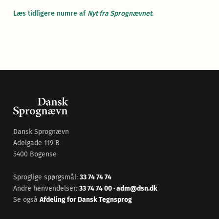
Læs tidligere numre af
Nyt fra Sprognævnet
.
Dansk Sprognævn
Adelgade 119 B
5400 Bogense
Sproglige spørgsmål:
33 74 74 74
Andre henvendelser:
33 74 74 00
·
adm@dsn.dk
Se også
Afdeling for Dansk Tegnsprog