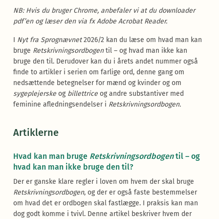
NB: Hvis du bruger Chrome, anbefaler vi at du downloader
pdf’en og læser den via fx Adobe Acrobat Reader.
I
Nyt fra Sprognævnet
2026/2 kan du læse om hvad man kan
bruge
Retskrivningsordbogen
til – og hvad man ikke kan
bruge den til. Derudover kan du i årets andet nummer også
finde to artikler i serien om farlige ord, denne gang om
nedsættende betegnelser for mænd og kvinder og om
sygeplejerske
og
billettrice
og andre substantiver med
feminine afledningsendelser i
Retskrivningsordbogen
.
Artiklerne
Hvad kan man bruge
Retskrivningsordbogen
til – og
hvad kan man ikke bruge den til?
Der er ganske klare regler i loven om hvem der skal bruge
Retskrivningsordbogen
, og der er også faste bestemmelser
om hvad det er ordbogen skal fastlægge. I praksis kan man
dog godt komme i tvivl. Denne artikel beskriver hvem der