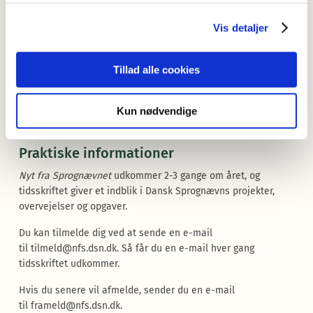
Sidst i nummeret finder du fire sproglige spørgsmål:
Vis detaljer
Et utilfreds/utilfredst barn
Tillad alle cookies
Grøn trepart
Versalskrift
Kun nødvendige
Komma efter ”
Hej”
Praktiske informationer
Nyt fra Sprognævnet
udkommer 2-3 gange om året, og
tidsskriftet giver et indblik i Dansk Sprognævns projekter,
overvejelser og opgaver.
Du kan tilmelde dig ved at sende en e-mail
til
tilmeld@nfs.dsn.dk
. Så får du en e-mail hver gang
tidsskriftet udkommer.
Hvis du senere vil afmelde, sender du en e-mail
til
frameld@nfs.dsn.dk
.