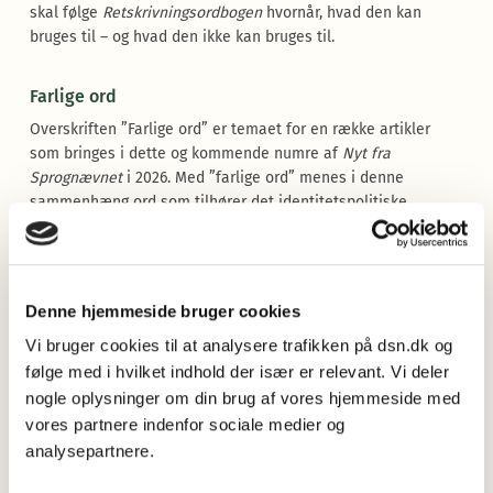
skal følge
Retskrivningsordbogen
hvornår, hvad den kan
bruges til – og hvad den ikke kan bruges til.
Farlige ord
Overskriften ”Farlige ord” er temaet for en række artikler
som bringes i dette og kommende numre af
Nyt fra
Sprognævnet
i 2026. Med ”farlige ord” menes i denne
sammenhæng ord som tilhører det identitetspolitiske
område, og som i en eller flere henseender kan opfattes som
kontroversielle, dvs. ord som fx
brun
,
bøsse
,
eskimo
,
etnisk
,
hudfarvet
,
indianer
,
slave(gjort)
.
Denne hjemmeside bruger cookies
I dette nummer af
Nyt fra Sprognævnet
kan du læse artiklen
”
Hvad kvinder og mænd ikke må være: Nedsættende
Vi bruger cookies til at analysere trafikken på dsn.dk og
kønnede ord i dansk
”, som handler om kønnede skældsord.
følge med i hvilket indhold der især er relevant. Vi deler
Du kan også læse artiklen ”
-
inder
, -
tricer
og -
øser
mv. Om
nogle oplysninger om din brug af vores hjemmeside med
substantiver med feminine afledningsendelser i
vores partnere indenfor sociale medier og
Retskrivningsordbogen
”.
analysepartnere.
Spørg os