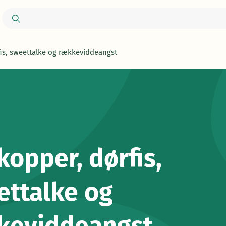
is, sweettalke og rækkeviddeangst
opper, dørfis,
ettalke og