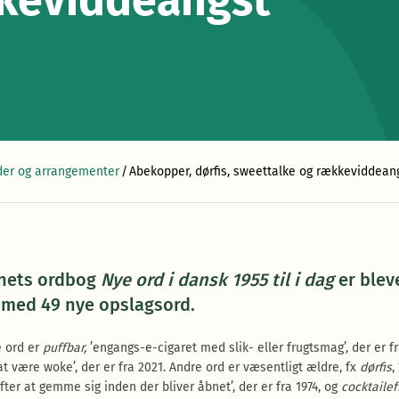
keviddeangst
er og arrangementer
/
Abekopper, dørfis, sweettalke og rækkeviddean
nets ordbog
Nye ord i dansk 1955 til i dag
er blev
 med 49 nye opslagsord.
e ord er
puffbar,
’engangs-e-cigaret med slik- eller frugtsmag’, der er f
 at være woke’, der er fra 2021. Andre ord er væsentligt ældre, fx
dørfis
,
fter at gemme sig inden der bliver åbnet’, der er fra 1974, og
cocktailef