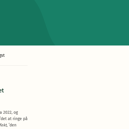
gst
et
ra 2022, og
 ’det at ringe på
fekt
, ’den