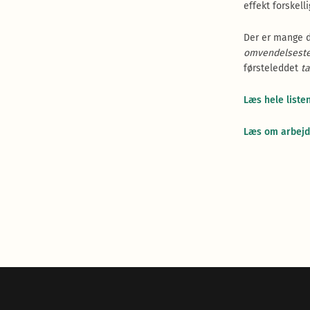
effekt forskell
Der er mange d
omvendelseste
førsteleddet
t
Læs hele liste
Læs om arbejd