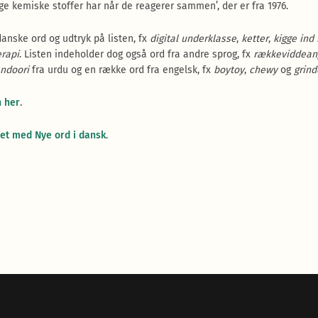
ige kemiske stoffer har når de reagerer sammen’, der er fra 1976.
anske ord og udtryk på listen, fx
digital underklasse
,
ketter
,
kigge ind 
rapi
. Listen indeholder dog også ord fra andre sprog, fx
rækkeviddean
andoori
fra urdu og en række ord fra engelsk, fx
boytoy
,
chewy
og
grind
n her
.
et med Nye ord i dansk
.