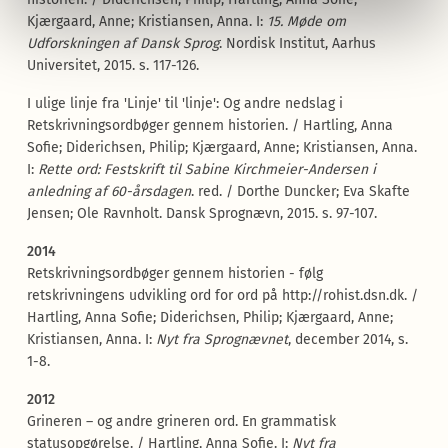
Kjærgaard, Anne; Kristiansen, Anna. I:
15. Møde om
Udforskningen af Dansk Sprog
. Nordisk Institut, Aarhus
Universitet, 2015. s. 117-126.
I ulige linje fra 'Linje' til 'linje': Og andre nedslag i
Retskrivningsordbøger gennem historien. / Hartling, Anna
Sofie; Diderichsen, Philip; Kjærgaard, Anne; Kristiansen, Anna.
I:
Rette ord: Festskrift til Sabine Kirchmeier-Andersen i
anledning af 60-årsdagen
. red. / Dorthe Duncker; Eva Skafte
Jensen; Ole Ravnholt. Dansk Sprognævn, 2015. s. 97-107.
2014
Retskrivningsordbøger gennem historien - følg
retskrivningens udvikling ord for ord på http://rohist.dsn.dk. /
Hartling, Anna Sofie; Diderichsen, Philip; Kjærgaard, Anne;
Kristiansen, Anna. I:
Nyt fra Sprognævnet
, december 2014, s.
1-8.
2012
Grineren – og andre grineren ord. En grammatisk
statusopgørelse. / Hartling, Anna Sofie. I:
Nyt fra