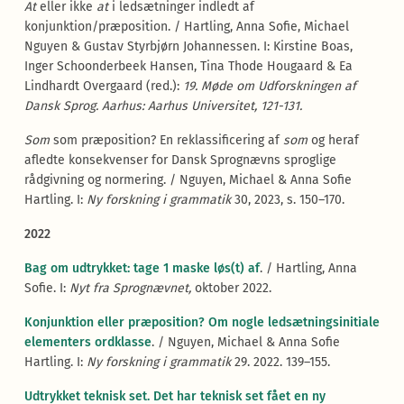
At
eller ikke
at
i ledsætninger indledt af
konjunktion/præposition. / Hartling, Anna Sofie, Michael
Nguyen & Gustav Styrbjørn Johannessen. I: Kirstine Boas,
Inger Schoonderbeek Hansen, Tina Thode Hougaard & Ea
Lindhardt Overgaard (red.):
19. Møde om Udforskningen af
Dansk Sprog. Aarhus: Aarhus Universitet, 121-131.
Som
som præposition? En reklassificering af
som
og heraf
afledte konsekvenser for Dansk Sprognævns sproglige
rådgivning og normering. / Nguyen, Michael & Anna Sofie
Hartling. I:
Ny forskning i grammatik
30, 2023, s. 150–170.
2022
Bag om udtrykket: tage 1 maske løs(t) af
. / Hartling, Anna
Sofie. I:
Nyt fra Sprognævnet,
oktober 2022.
Konjunktion eller præposition? Om nogle ledsætningsinitiale
elementers ordklasse
. / Nguyen, Michael & Anna Sofie
Hartling. I:
Ny forskning i grammatik
29. 2022. 139–155.
Udtrykket teknisk set. Det har teknisk set fået en ny