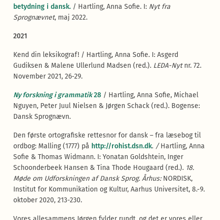
betydning i dansk.
/ Hartling, Anna Sofie. I:
Nyt fra
Sprognævnet
, maj 2022.
2021
Kend din leksikograf! / Hartling, Anna Sofie. I: Asgerd
Gudiksen & Malene Ullerlund Madsen (red.).
LEDA-Nyt
nr. 72.
November 2021, 26-29.
Ny forskning i grammatik
28
/ Hartling, Anna Sofie, Michael
Nguyen, Peter Juul Nielsen & Jørgen Schack (red.). Bogense:
Dansk Sprognævn.
Den første ortografiske rettesnor for dansk – fra læsebog til
ordbog: Malling (1777) på
http://rohist.dsn.dk
.
/
Hartling, Anna
Sofie & Thomas Widmann. I: Yonatan Goldshtein, Inger
Schoonderbeek Hansen & Tina Thode Hougaard (red.).
18.
Møde om Udforskningen af Dansk Sprog.
Århus:
NORDISK,
Institut for Kommunikation og Kultur, Aarhus Universitet, 8.-9.
oktober 2020, 213-230.
Vores allesammens Jørgen fylder rundt, og det er vores eller