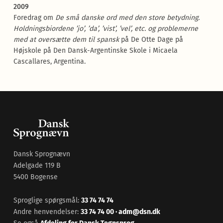
2009
Foredrag om
De små danske ord med den store betydning.
Holdningsbiordene ’jo’, ’da’, ’vist’, ’vel’, etc. og problemerne
med at oversætte dem til spansk
på De Otte Dage på
Højskole på Den Dansk-Argentinske Skole i Micaela
Cascallares, Argentina.
Dansk Sprognævn
Adelgade 119 B
5400 Bogense
Sproglige spørgsmål:
33 74 74 74
Andre henvendelser:
33 74 74 00
·
adm@dsn.dk