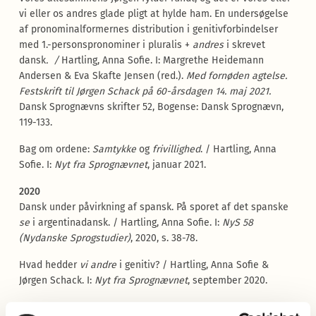
vi eller os andres glade pligt at hylde ham. En undersøgelse
af pronominalformernes distribution i genitivforbindelser
med 1.-personspronominer i pluralis +
andres
i skrevet
dansk
. /
Hartling, Anna Sofie. I: Margrethe Heidemann
Andersen & Eva Skafte Jensen (red.).
Med fornøden agtelse.
Festskrift til Jørgen Schack på 60-årsdagen 14. maj 2021
.
Dansk Sprognævns skrifter 52, Bogense: Dansk Sprognævn,
119-133.
Bag om ordene:
Samtykke
og
frivillighed
. / Hartling, Anna
Sofie. I:
Nyt fra Sprognævnet
, januar 2021.
2020
Dansk under påvirkning af spansk. På sporet af det spanske
se
i argentinadansk. / Hartling, Anna Sofie. I:
NyS 58
(Nydanske Sprogstudier)
, 2020, s. 38-78.
Hvad hedder
vi andre
i genitiv? / Hartling, Anna Sofie &
Jørgen Schack. I:
Nyt fra Sprognævnet
, september 2020.
2019