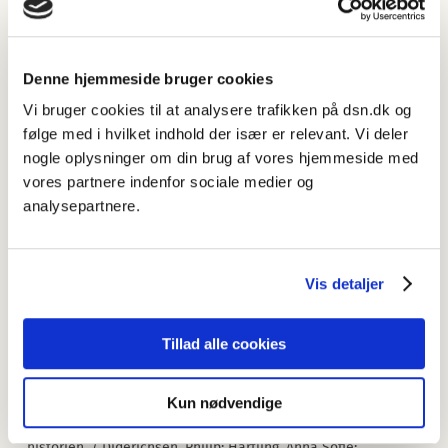
Argentinadansk svanesang? En undersøgelse af dansk talt af
efterkommere af danske udvandrere til Argentina, med fokus
på leksikalsk semantik og acceptabilitet og på verbets
stilling i deklarativer med andet end subjekt på første plads
.
Denne hjemmeside bruger cookies
/ Hartling, Anna Sofie. Ph.d.-afhandling. København: Institut
Vi bruger cookies til at analysere trafikken på dsn.dk og
for Nordiske Studier og Sprogvidenskab, Københavns
følge med i hvilket indhold der især er relevant. Vi deler
Universitet.
nogle oplysninger om din brug af vores hjemmeside med
2018
vores partnere indenfor sociale medier og
Danskargentinernes særlige grammatik. / Heegård, Jan; Kühl,
analysepartnere.
Karoline; Hartling, Anna Sofie. I:
Mål & Mæle
, nr. 3 2018, s. 18-
24.
Vis detaljer
2016
Ledstilling i ledsætninger i dansk som arvesprog i Argentina:
Et foreløbigt studium. / Hartling, Anna Sofie. I:
Ny forskning i
Tillad alle cookies
grammatik
23, 2016, s. 55-70.
2015
Kun nødvendige
Præsentation af ROhist.dsn.dk: retskrivningsordbøger gennem
historien. / Diderichsen, Philip; Hartling, Anna Sofie;