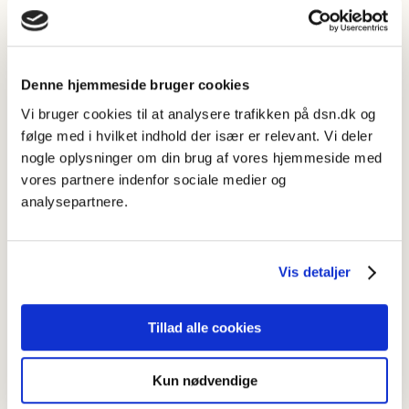
facitliste
lærervejledning
I lærervejledningen angives det hvilke videns- og
Denne hjemmeside bruger cookies
færdighedsmål indenfor
korrektur
under kompetenceområdet
Vi bruger cookies til at analysere trafikken på dsn.dk og
fremstilling
øvelserne tager udgangspunkt i.
følge med i hvilket indhold der især er relevant. Vi deler
nogle oplysninger om din brug af vores hjemmeside med
Både ene- og paropgaver er en del af
vores partnere indenfor sociale medier og
forløbet
analysepartnere.
Øvelserne i elevhæftet har både ene- og paropgaver, og i
lærervejledningen er der oplæg til fælles gennemgang af bl.a.
bogstav-lyd-forhold.
Vis detaljer
Det med småt
Tillad alle cookies
Det er vigtigt at læreren læser lærervejledningen igennem før
eleverne får elevhæftet udleveret!
Kun nødvendige