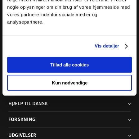
nogle oplysninger om din brug af vores hjemmeside med
Dansk Sprognævn
vores partnere indenfor sociale medier og
Adelgade 119 B
analysepartnere.
5400 Bogense
Sproglige spørgsmål:
33 74 74 74
Vis detaljer
Andre henvendelser:
33 74 74 00
·
adm@dsn.dk
Se også
Afdeling for Dansk Tegnsprog
Tillad alle cookies
Vi findes også på sociale medier
Kun nødvendige
ORDBØGER
HJÆLP TIL DANSK
FORSKNING
UDGIVELSER