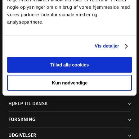
nogle oplysninger om din brug af vores hjemmeside med
Dansk Sprognævn
vores partnere indenfor sociale medier og
Adelgade 119 B
analysepartnere.
5400 Bogense
Sproglige spørgsmål:
33 74 74 74
Vis detaljer
Andre henvendelser:
33 74 74 00
·
adm@dsn.dk
Se også
Afdeling for Dansk Tegnsprog
Tillad alle cookies
Vi findes også på sociale medier
Kun nødvendige
ORDBØGER
HJÆLP TIL DANSK
FORSKNING
UDGIVELSER