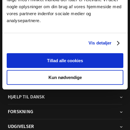
nogle oplysninger om din brug af vores hjemmeside med
Dansk Sprognævn
vores partnere indenfor sociale medier og
Adelgade 119 B
analysepartnere.
5400 Bogense
Sproglige spørgsmål:
33 74 74 74
Vis detaljer
Andre henvendelser:
33 74 74 00
·
adm@dsn.dk
Se også
Afdeling for Dansk Tegnsprog
Tillad alle cookies
Vi findes også på sociale medier
Kun nødvendige
ORDBØGER
HJÆLP TIL DANSK
FORSKNING
UDGIVELSER