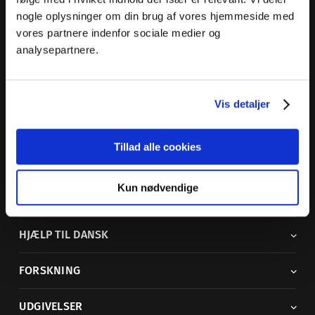
nogle oplysninger om din brug af vores hjemmeside med
Dansk Sprognævn
vores partnere indenfor sociale medier og
Adelgade 119 B
analysepartnere.
5400 Bogense
Sproglige spørgsmål:
33 74 74 74
Vis detaljer
Andre henvendelser:
33 74 74 00
·
adm@dsn.dk
Se også
Afdeling for Dansk Tegnsprog
Tillad alle cookies
Vi findes også på sociale medier
Kun nødvendige
ORDBØGER
HJÆLP TIL DANSK
FORSKNING
UDGIVELSER