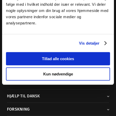
følge med i hvilket indhold der især er relevant. Vi deler
nogle oplysninger om din brug af vores hjemmeside med
vores partnere indenfor sociale medier og
Dansk Sprognævn
analysepartnere.
Adelgade 119 B
5400 Bogense
Vis detaljer
Sproglige spørgsmål:
33 74 74 74
Andre henvendelser:
33 74 74 00
·
adm@dsn.dk
Se også
Afdeling for Dansk Tegnsprog
Tillad alle cookies
Vi findes også på sociale medier
Kun nødvendige
ORDBØGER
HJÆLP TIL DANSK
FORSKNING