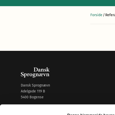
Forside
/
Refera
Dansk Sprognævn
Adelgade 119 B
5400 Bogense
Sproglige spørgsmål:
33 74 74 74
Denne hjemmeside bruger