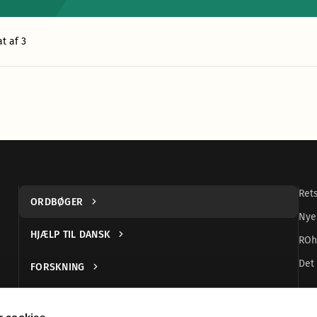
t af 3
Ret
ORDBØGER
Nye
HJÆLP TIL DANSK
ROh
Det 
FORSKNING
UDGIVELSER
 cookies