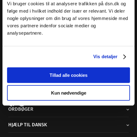
Vi bruger cookies til at analysere trafikken på dsn.dk og
følge med i hvilket indhold der især er relevant. Vi deler
nogle oplysninger om din brug af vores hjemmeside med
vores partnere indenfor sociale medier og
analysepartnere.
Dansk Sprognævn
Adelgade 119 B
5400 Bogense
Vis detaljer
Sproglige spørgsmål:
33 74 74 74
Andre henvendelser:
33 74 74 00
·
adm@dsn.dk
Tillad alle cookies
Se også
Afdeling for Dansk Tegnsprog
Vi findes også på sociale medier
Kun nødvendige
ORDBØGER
HJÆLP TIL DANSK