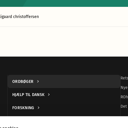
ligaard christoffersen
Ret
ORDBØGER
Nye
HJÆLP TIL DANSK
ROh
Det 
FORSKNING
UDGIVELSER
 cookies