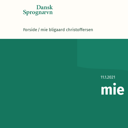
Forside
/
mie bligaard christoffersen
11.1.2021
mie 