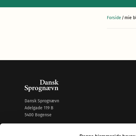
Forside
/
mie b
Dansk Sprognævn
Adelgade 119 B
5400 Bogense
Sproglige spørgsmål:
33 74 74 74
Denne hjemmeside bruger