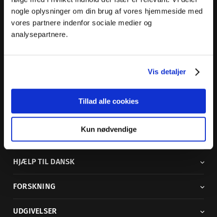
nogle oplysninger om din brug af vores hjemmeside med
Dansk Sprognævn
vores partnere indenfor sociale medier og
Adelgade 119 B
analysepartnere.
5400 Bogense
Sproglige spørgsmål:
33 74 74 74
Vis detaljer
Andre henvendelser:
33 74 74 00
·
adm@dsn.dk
Se også
Afdeling for Dansk Tegnsprog
Tillad alle cookies
Vi findes også på sociale medier
Kun nødvendige
ORDBØGER
HJÆLP TIL DANSK
FORSKNING
UDGIVELSER