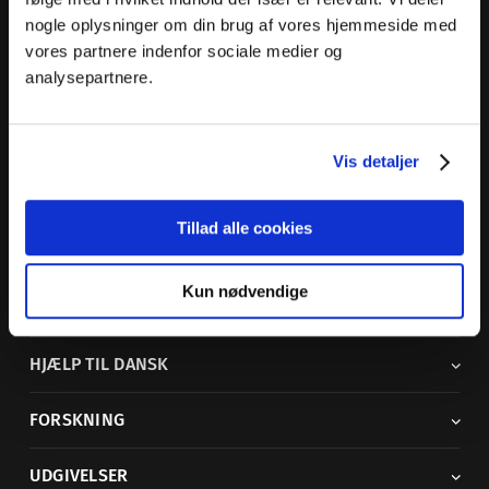
nogle oplysninger om din brug af vores hjemmeside med
Dansk Sprognævn
vores partnere indenfor sociale medier og
Adelgade 119 B
analysepartnere.
5400 Bogense
Sproglige spørgsmål:
33 74 74 74
Vis detaljer
Andre henvendelser:
33 74 74 00
·
adm@dsn.dk
Se også
Afdeling for Dansk Tegnsprog
Tillad alle cookies
Vi findes også på sociale medier
Kun nødvendige
ORDBØGER
HJÆLP TIL DANSK
FORSKNING
UDGIVELSER