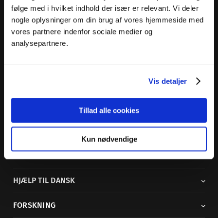
følge med i hvilket indhold der især er relevant. Vi deler
nogle oplysninger om din brug af vores hjemmeside med
vores partnere indenfor sociale medier og
Dansk Sprognævn
analysepartnere.
Adelgade 119 B
5400 Bogense
Vis detaljer
Sproglige spørgsmål:
33 74 74 74
Andre henvendelser:
33 74 74 00
·
adm@dsn.dk
Se også
Afdeling for Dansk Tegnsprog
Tillad alle cookies
Vi findes også på sociale medier
Kun nødvendige
ORDBØGER
HJÆLP TIL DANSK
FORSKNING