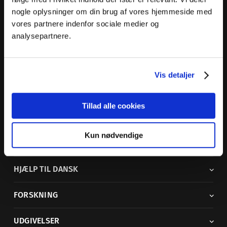
nogle oplysninger om din brug af vores hjemmeside med
Dansk Sprognævn
vores partnere indenfor sociale medier og
Adelgade 119 B
analysepartnere.
5400 Bogense
Sproglige spørgsmål:
33 74 74 74
Vis detaljer
Andre henvendelser:
33 74 74 00
·
adm@dsn.dk
Se også
Afdeling for Dansk Tegnsprog
Tillad alle cookies
Vi findes også på sociale medier
Kun nødvendige
ORDBØGER
HJÆLP TIL DANSK
FORSKNING
UDGIVELSER